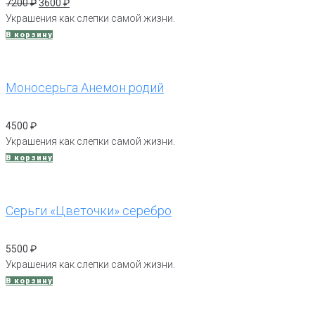
Первоначальная
Текущая
7200
₽
3600
₽
цена
цена:
Украшения как слепки самой жизни.
составляла
3600 ₽.
В корзину
7200 ₽.
Моносерьга Анемон родий
4500
₽
Украшения как слепки самой жизни.
В корзину
Серьги «Цветочки» серебро
5500
₽
Украшения как слепки самой жизни.
В корзину