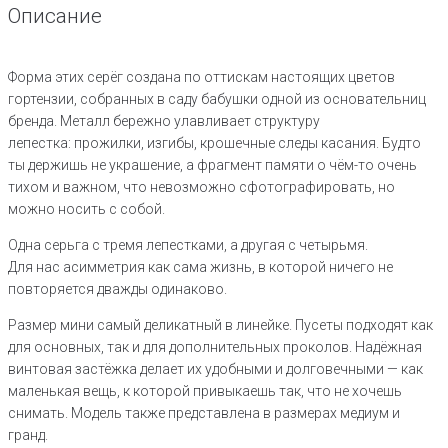
мини
Описание
позолота
Форма этих серёг создана по оттискам настоящих цветов
гортензии, собранных в саду бабушки одной из основательниц
бренда. Металл бережно улавливает структуру
лепестка: прожилки, изгибы, крошечные следы касания. Будто
ты держишь не украшение, а фрагмент памяти о чём-то очень
тихом и важном, что невозможно сфотографировать, но
можно носить с собой.
Одна серьга с тремя лепестками, а другая с четырьмя.
Для нас асимметрия как сама жизнь, в которой ничего не
повторяется дважды одинаково.
Размер мини самый деликатный в линейке. Пусеты подходят как
для основных, так и для дополнительных проколов. Надёжная
винтовая застёжка делает их удобными и долговечными — как
маленькая вещь, к которой привыкаешь так, что не хочешь
снимать. Модель также представлена в размерах медиум и
гранд.