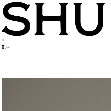
Перейти
к
контенту
0
0
0
₽