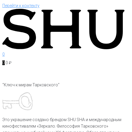
Перейти к контенту
0
0
0
₽
“Ключ к мирам Тарковского”
Это украшение создано брендом SHU SHA и международным
кинофестивалем «Зеркало. Философия Тарковского»