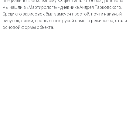
специально к юбилейному XX фестивалю. Образ для ключа
мы нашли в «Мартирологе» - дневнике Андрея Тарковского.
Среди его зарисовок был замечен простой, почти наивный
рисунок; линии, проведённые рукой самого режиссёра, стали
основой формы объекта.