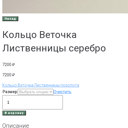
Кольцо Веточка
Лиственницы серебро
7200
₽
7200
₽
Кольцо Веточка Лиственницы позолота
Размер
Очистить
Количество
товара
Кольцо
В корзину
Веточка
Лиственницы
Описание