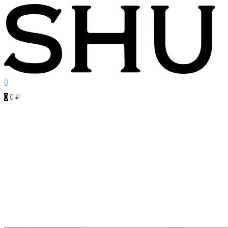
Перейти
к
контенту
0
0
0
₽