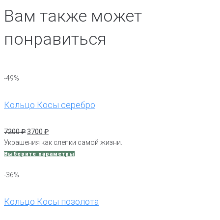
Вам также может
понравиться
-49%
Кольцо Косы серебро
Первоначальная
Текущая
7200
₽
3700
₽
цена
цена:
Украшения как слепки самой жизни.
составляла
3700 ₽.
Этот
Выберите параметры
7200 ₽.
товар
имеет
-36%
несколько
вариаций.
Кольцо Косы позолота
Опции
можно