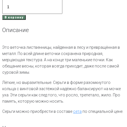
Количество
товара
Конго
В корзину
Лиственница
серебро
Описание
Это веточка лиственницы, найденная в лесу и превращённая в
металл. По всей длине веточки сохранена природная,
мерцающая текстура. А на конце три маленькие почки. Как
обещание весны, которая всегда приходит, даже после самой
суровой зимы.
Лёгкие, но выразительные. Серьги в форме разомкнутого
кольца с винтовой застёжкой надёжно балансируют на мочке
уха. Эти серьги как след того, что росло, трепетало, жило. Про
память, которую можно носить.
Серьги можно приобрести в составе
сета
по специальной цене.