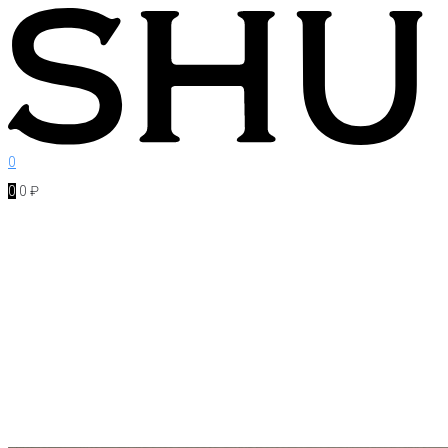
Перейти
к
контенту
0
0
0
₽