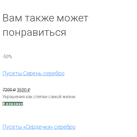
Вам также может
понравиться
-50%
Пусеты Сирень серебро
Первоначальная
Текущая
7200
₽
3600
₽
цена
цена:
Украшения как слепки самой жизни.
составляла
3600 ₽.
В корзину
7200 ₽.
Пусеты «Сердечки» серебро