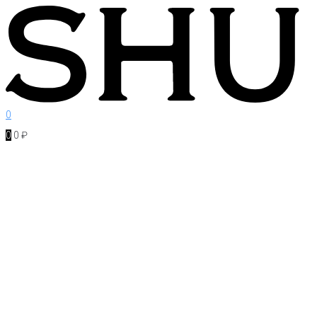
Перейти
к
контенту
0
0
0
₽