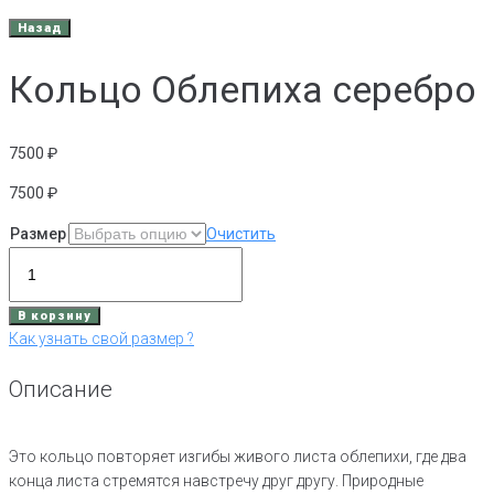
Кольцо Облепиха серебро
7500
₽
7500
₽
Размер
Очистить
Количество
товара
Кольцо
В корзину
Облепиха
Как узнать свой размер ?
серебро
Описание
Это кольцо повторяет изгибы живого листа облепихи, где два
конца листа стремятся навстречу друг другу. Природные