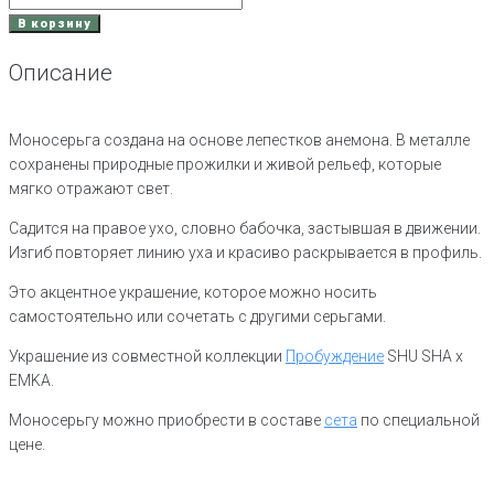
Моносерьга
В корзину
Анемон
позолота
Описание
Моносерьга создана на основе лепестков анемона. В металле
сохранены природные прожилки и живой рельеф, которые
мягко отражают свет.
Садится на правое ухо, словно бабочка, застывшая в движении.
Изгиб повторяет линию уха и красиво раскрывается в профиль.
Это акцентное украшение, которое можно носить
самостоятельно или сочетать с другими серьгами.
Украшение из совместной коллекции
Пробуждение
SHU SHA x
EMKA.
Моносерьгу можно приобрести в составе
сета
по специальной
цене.