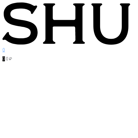
Перейти
к
контенту
0
0
0
₽