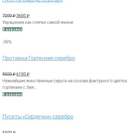
Первоначальная
Текущая
7200
₽
3600
₽
цена
цена:
Украшения как слепки самой жизни.
составляла
3600 ₽.
В корзину
7200 ₽.
-36%
Протяжки Гортензия серебро
Первоначальная
Текущая
9500
₽
6100
₽
цена
цена:
Нежнейшие женственные серьги на основе фактурного цветка
составляла
6100 ₽.
гортензии с 3мя...
9500 ₽.
В корзину
Пусеты «Сердечки» серебро
5500
₽