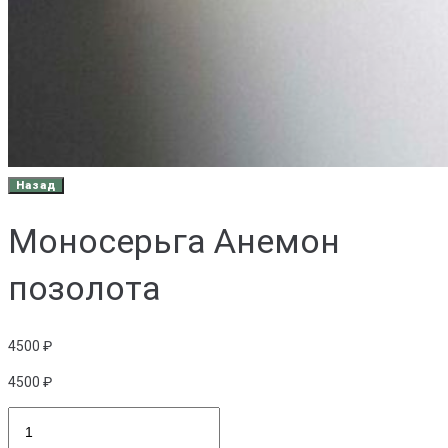
Моносерьга Анемон
позолота
4500
₽
4500
₽
Количество
товара