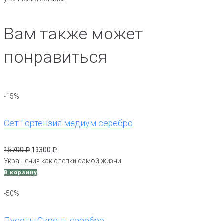
Вам также может
понравиться
-15%
Сет Гортензия медиум серебро
Первоначальная
Текущая
15700
₽
13300
₽
цена
цена:
Украшения как слепки самой жизни.
составляла
13300 ₽.
В корзину
15700 ₽.
-50%
Пусеты Сирень серебро