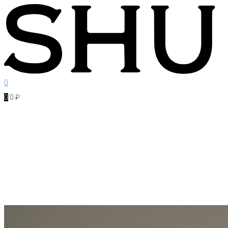
Перейти
к
контенту
0
0
0
₽