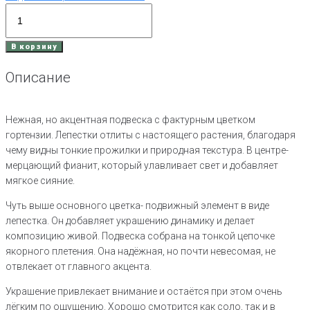
Количество
товара
Подвеска
В корзину
Гортензия
серебро
Описание
Нежная, но акцентная подвеска с фактурным цветком
гортензии. Лепестки отлиты с настоящего растения, благодаря
чему видны тонкие прожилки и природная текстура. В центре-
мерцающий фианит, который улавливает свет и добавляет
мягкое сияние.
Чуть выше основного цветка- подвижный элемент в виде
лепестка. Он добавляет украшению динамику и делает
композицию живой. Подвеска собрана на тонкой цепочке
якорного плетения. Она надёжная, но почти невесомая, не
отвлекает от главного акцента.
Украшение привлекает внимание и остаётся при этом очень
лёгким по ощущению. Хорошо смотрится как соло, так и в