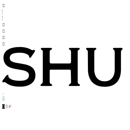
Перейти
к
контенту
0
0
0
₽