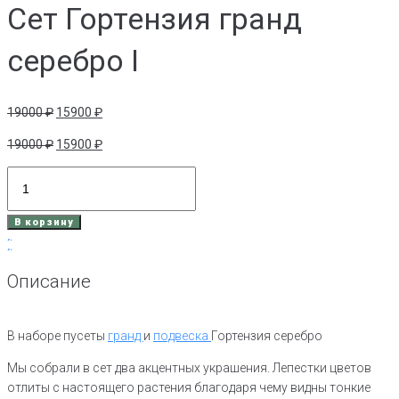
Сет Гортензия гранд
серебро I
Первоначальная
Текущая
19000
₽
15900
₽
цена
цена:
Первоначальная
Текущая
19000
₽
15900
₽
составляла
15900 ₽.
цена
цена:
19000 ₽.
Количество
составляла
15900 ₽.
товара
19000 ₽.
Сет
В корзину
Гортензия
гранд
серебро
Описание
I
В наборе пусеты
гранд
и
подвеска
Гортензия серебро
Мы собрали в сет два акцентных украшения. Лепестки цветов
отлиты с настоящего растения благодаря чему видны тонкие